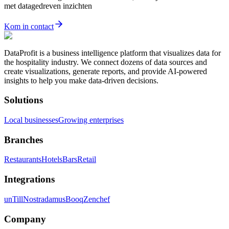
met datagedreven inzichten
Kom in contact
DataProfit is a business intelligence platform that visualizes data for
the hospitality industry. We connect dozens of data sources and
create visualizations, generate reports, and provide AI-powered
insights to help you make data-driven decisions.
Solutions
Local businesses
Growing enterprises
Branches
Restaurants
Hotels
Bars
Retail
Integrations
unTill
Nostradamus
Booq
Zenchef
Company