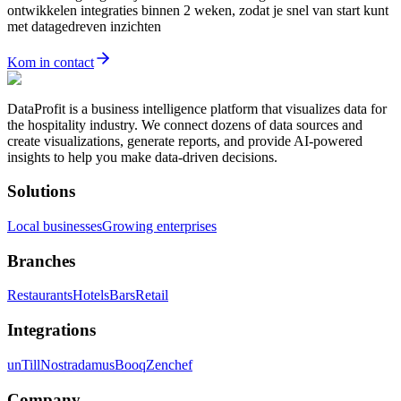
ontwikkelen integraties binnen 2 weken, zodat je snel van start kunt
met datagedreven inzichten
Kom in contact
DataProfit is a business intelligence platform that visualizes data for
the hospitality industry. We connect dozens of data sources and
create visualizations, generate reports, and provide AI-powered
insights to help you make data-driven decisions.
Solutions
Local businesses
Growing enterprises
Branches
Restaurants
Hotels
Bars
Retail
Integrations
unTill
Nostradamus
Booq
Zenchef
Company