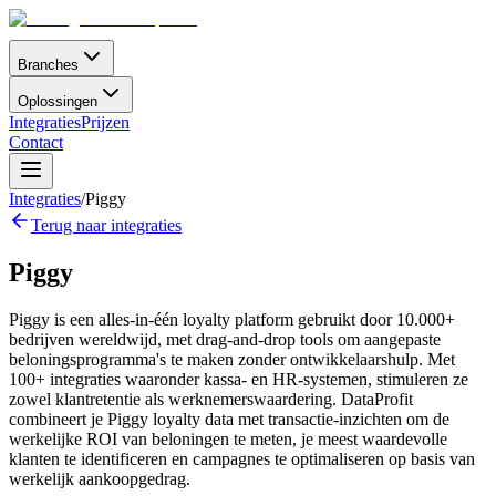
Branches
Oplossingen
Integraties
Prijzen
Contact
Integraties
/
Piggy
Terug naar integraties
Piggy
Piggy is een alles-in-één loyalty platform gebruikt door 10.000+
bedrijven wereldwijd, met drag-and-drop tools om aangepaste
beloningsprogramma's te maken zonder ontwikkelaarshulp. Met
100+ integraties waaronder kassa- en HR-systemen, stimuleren ze
zowel klantretentie als werknemerswaardering. DataProfit
combineert je Piggy loyalty data met transactie-inzichten om de
werkelijke ROI van beloningen te meten, je meest waardevolle
klanten te identificeren en campagnes te optimaliseren op basis van
werkelijk aankoopgedrag.